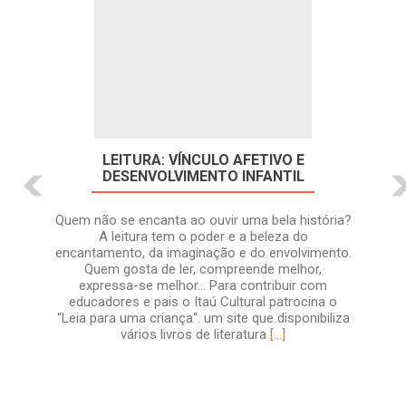
LEITURA: VÍNCULO AFETIVO E
DESENVOLVIMENTO INFANTIL
Quem não se encanta ao ouvir uma bela história?
A leitura tem o poder e a beleza do
encantamento, da imaginação e do envolvimento.
Quem gosta de ler, compreende melhor,
expressa-se melhor… Para contribuir com
educadores e pais o Itaú Cultural patrocina o
“Leia para uma criança“. um site que disponibiliza
Leia
vários livros de literatura
[…]
mais
sobreLEITURA:
vínculo
afetivo