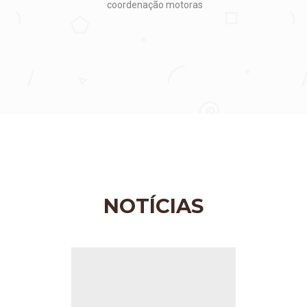
coordenação motoras
NOTÍCIAS
Anterior
Pr