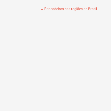
Navegação de Post
←
Brincadeiras nas regiões do Brasil