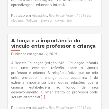
https://www.fmcsv.org.br/pt-BR/biblioteca/direitos-
aprendizagens-educacao-infantil/
Postado em
,
Atividades
Best Essay Writer of 2018 for
,
students
Notícias
Deixe um comentário
A força e a importância do
vínculo entre professor e criança
Publicado em
agosto 12, 2019
A Revista Educação (edição 242 – Educação Infantil)
traz uma excelente reflexão sobre o vínculo
professor e criança. A relação afetiva que se cria
entre professor e criança desde pequenina é de
extrema importância para outras relações que a
criança estabelecerá ao longo de seu
desenvolvimento. O olhar atento do professor pode
Leia
ser um diferencial
[…]
mais
sobreA
Postado em
,
Atividades
Best Essay Writer of 2018 for