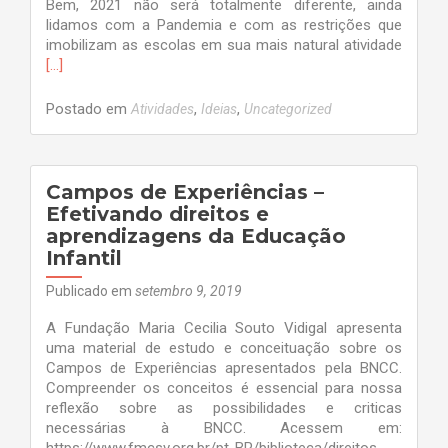
Bem, 2021 não será totalmente diferente, ainda
lidamos com a Pandemia e com as restrições que
Leia
imobilizam as escolas em sua mais natural atividade
mais
[…]
sobreB
e
Postado em
,
,
Atividades
Ideias
Uncategorized
Aprend
Campos de Experiências –
Efetivando direitos e
aprendizagens da Educação
Infantil
Publicado em
setembro 9, 2019
A Fundação Maria Cecilia Souto Vidigal apresenta
uma material de estudo e conceituação sobre os
Campos de Experiências apresentados pela BNCC.
Compreender os conceitos é essencial para nossa
reflexão sobre as possibilidades e criticas
necessárias à BNCC. Acessem em: