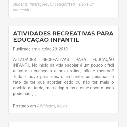
força
,
,
students
Interações
Uncategorized
Deixe um
e
comentário
a
importância
do
vínculo
ATIVIDADES RECREATIVAS PARA
entre
EDUCAÇÃO INFANTIL
professor
e
Publicado em
outubro 20, 2018
criança
ATIVIDADES RECREATIVAS PARA EDUCAÇÃO
INFANTIL No inicio da vida escolar é um pouco difícil
adaptar a criançada a nova rotina, não é mesmo?
Tudo é novo para elas, o ambiente, as pessoas, o
fato de ter que acordar cedo ou não ter mais o
cochilo da tarde, mas adapta-las a esse novo mundo
Leia
pode não
[…]
mais
sobreATIVIDADES
Postado em
,
Atividades
Ideias
RECREATIVAS
PARA
EDUCAÇÃO