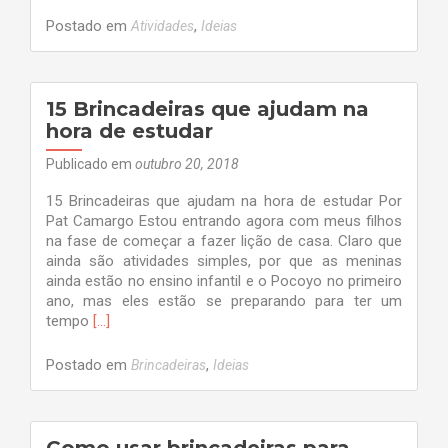
Postado em
,
Atividades
Ideias
15 Brincadeiras que ajudam na
hora de estudar
Publicado em
outubro 20, 2018
15 Brincadeiras que ajudam na hora de estudar Por
Pat Camargo Estou entrando agora com meus filhos
na fase de começar a fazer lição de casa. Claro que
ainda são atividades simples, por que as meninas
ainda estão no ensino infantil e o Pocoyo no primeiro
ano, mas eles estão se preparando para ter um
Leia
tempo
[…]
mais
sobre15
Postado em
,
Brincadeiras
Ideias
Brincadeiras
que
ajudam
na