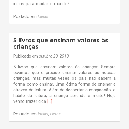
ideias-para-mudar-o-mundo/
Postado em
Ideias
5 livros que ensinam valores às
crianças
Publicado em
outubro 20, 2018
5 livros que ensinam valores às crianças Sempre
ouvimos que é preciso ensinar valores às nossas
crianças, mas muitas vezes os pais não sabem a
forma como ensinar. Uma ótima forma de ensinar é
através da leitura. Além de despertar a imaginação, o
hábito da leitura, a criança aprende e muito! Hoje
Leia
venho trazer dica
[…]
mais
sobre5
Postado em
,
Ideias
Livros
livros
que