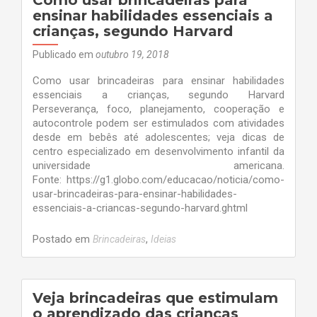
Como usar brincadeiras para
hora
ensinar habilidades essenciais a
de
crianças, segundo Harvard
estudar
Publicado em
outubro 19, 2018
Como usar brincadeiras para ensinar habilidades
essenciais a crianças, segundo Harvard
Perseverança, foco, planejamento, cooperação e
autocontrole podem ser estimulados com atividades
desde em bebês até adolescentes; veja dicas de
centro especializado em desenvolvimento infantil da
universidade americana.
Fonte: https://g1.globo.com/educacao/noticia/como-
usar-brincadeiras-para-ensinar-habilidades-
essenciais-a-criancas-segundo-harvard.ghtml
Postado em
,
Brincadeiras
Ideias
Veja brincadeiras que estimulam
o aprendizado das crianças