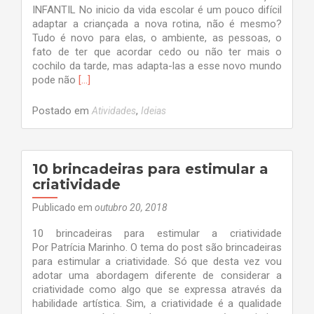
INFANTIL No inicio da vida escolar é um pouco difícil
adaptar a criançada a nova rotina, não é mesmo?
Tudo é novo para elas, o ambiente, as pessoas, o
fato de ter que acordar cedo ou não ter mais o
cochilo da tarde, mas adapta-las a esse novo mundo
Leia
pode não
[…]
mais
sobreATIVIDADES
Postado em
,
Atividades
Ideias
RECREATIVAS
PARA
EDUCAÇÃO
INFANTIL
10 brincadeiras para estimular a
criatividade
Publicado em
outubro 20, 2018
10 brincadeiras para estimular a criatividade
Por Patrícia Marinho. O tema do post são brincadeiras
para estimular a criatividade. Só que desta vez vou
adotar uma abordagem diferente de considerar a
criatividade como algo que se expressa através da
habilidade artística. Sim, a criatividade é a qualidade