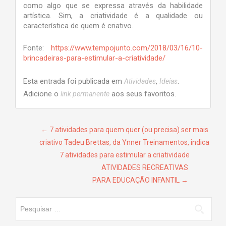
como algo que se expressa através da habilidade
artística. Sim, a criatividade é a qualidade ou
característica de quem é criativo.
Fonte:
https://www.tempojunto.com/2018/03/16/10-
brincadeiras-para-estimular-a-criatividade/
Esta entrada foi publicada em
,
.
Atividades
Ideias
Adicione o
aos seus favoritos.
link permanente
Navegação de Post
←
7 atividades para quem quer (ou precisa) ser mais
criativo Tadeu Brettas, da Ynner Treinamentos, indica
7 atividades para estimular a criatividade
ATIVIDADES RECREATIVAS
PARA EDUCAÇÃO INFANTIL
→
Pesquisar por: