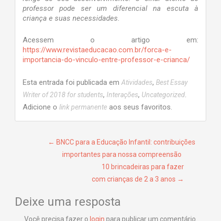
professor pode ser um diferencial na escuta à
criança e suas necessidades.
Acessem o artigo em:
https://www.revistaeducacao.com.br/forca-e-
importancia-do-vinculo-entre-professor-e-crianca/
Esta entrada foi publicada em
,
Atividades
Best Essay
,
,
.
Writer of 2018 for students
Interações
Uncategorized
Adicione o
aos seus favoritos.
link permanente
Navegação de Post
←
BNCC para a Educação Infantil: contribuições
importantes para nossa compreensão
10 brincadeiras para fazer
com crianças de 2 a 3 anos
→
Deixe uma resposta
Você precisa fazer o
login
para publicar um comentário.