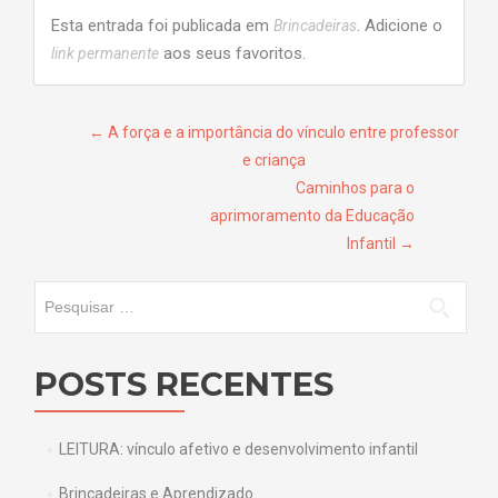
Esta entrada foi publicada em
. Adicione o
Brincadeiras
aos seus favoritos.
link permanente
Navegação de Post
←
A força e a importância do vínculo entre professor
e criança
Caminhos para o
aprimoramento da Educação
Infantil
→
Pesquisar por:
POSTS RECENTES
LEITURA: vínculo afetivo e desenvolvimento infantil
Brincadeiras e Aprendizado