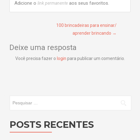
Adicione o
aos seus favoritos.
link permanente
Navegação de Post
100 brincadeiras para ensinar/
aprender brincando
→
Deixe uma resposta
Você precisa fazer o
login
para publicar um comentário.
Pesquisar por:
POSTS RECENTES